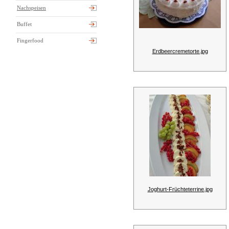
Nachspeisen
Buffet
Fingerfood
Erdbeercremetorte.jpg
Joghurt-Früchteterrine.jpg